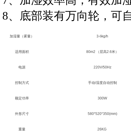
8、底部装有万向轮，可
加湿量（雾量）
3
-6
kg/h
适用面积
80m2 （层高2.6米）
电源
220V/50Hz
控制方式
手动/湿度自动控制
额定功率
300W
外形尺寸
580*520*350(mm)
重量
26KG