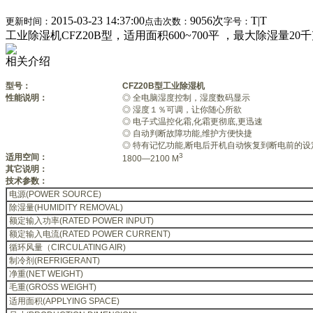
2015-03-23 14:37:00
9056次
T
|
T
更新时间：
点击次数：
字号：
工业除湿机CFZ20B型，适用面积600~700平 ，最大除湿
相关介绍
型号：
CFZ20B型工业除湿机
性能说明：
◎ 全电脑湿度控制，湿度数码显示
◎ 湿度１％可调，让你随心所欲
◎ 电子式温控化霜,化霜更彻底,更迅速
◎ 自动判断故障功能,维护方便快捷
◎ 特有记忆功能,断电后开机自动恢复到断电前的设
3
适用空间：
1800—2100 M
其它说明：
技术参数：
电源(POWER SOURCE)
除湿量(HUMIDITY REMOVAL)
额定输入功率(RATED POWER INPUT)
额定输入电流(RATED POWER CURRENT)
循环风量（CIRCULATING AIR)
制冷剂(REFRIGERANT)
净重(NET WEIGHT)
毛重(GROSS WEIGHT)
适用面积(APPLYING SPACE)