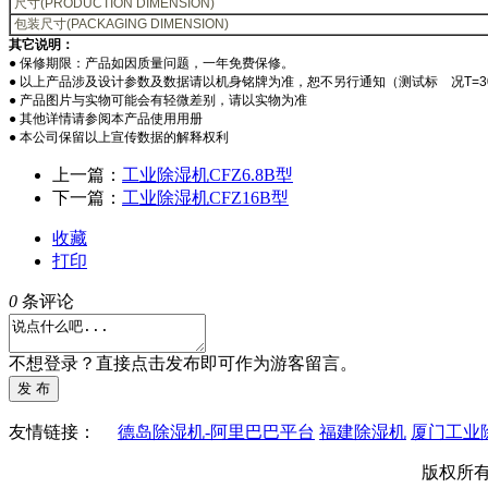
尺寸(PRODUCTION DIMENSION)
包装尺寸(PACKAGING DIMENSION)
其它说明：
●
保修期限：产品如因质量问题，一年免费保修。
●
以上产品涉及设计参数及数据请以机身铭牌为准，恕不另行通知（测试标 况
T=3
●
产品图片与实物可能会有轻微差别，请以实物为准
●
其他详情请参阅本产品使用用册
●
本公司保留以上宣传数据的解释权利
上一篇：
工业除湿机CFZ6.8B型
下一篇：
工业除湿机CFZ16B型
收藏
打印
0
条评论
不想登录？直接点击发布即可作为游客留言。
发 布
友情链接：
德岛除湿机-阿里巴巴平台
福建除湿机
厦门工业
版权所