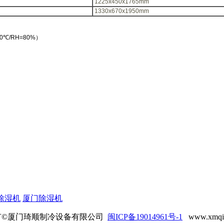
1225x450x1765mm
1330x670x1950mm
0
℃
/RH=80%
）
除湿机
厦门除湿机
有©厦门琦顺制冷设备有限公司
闽ICP备19014961号-1
www.xmqi