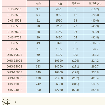
3
电(kw)
蒸汽(kg/h)
kg/h
m
/h
DHS-250B
3.5
470
6
(10.2)
DHS-350B
6.7
910
12
(20.4)
DHS-450B
11
1510
18
(30.6)
DHS-550B
20
2250
27
(45.9)
DHS-650B
28
3140
36
(61.2)
DHS-770B
39
4410
54
(91.8)
DHS-850B
49
5370
63
(107.1)
DHS-950B
61
6700
(81)
137.7
DHS-1050B
69
8190
(99)
168.3
DHS-1200B
96
10690
(126)
214.2
DHS-1400B
133
14550
(171)
290.7
DHS-1500B
149
16700
(198)
336.6
DHS-1700B
190
21450
(252)
428.4
DHS-1900B
242
26800
(315)
535.5
DHS-2400B
390
42760
(504)
856.8
注：